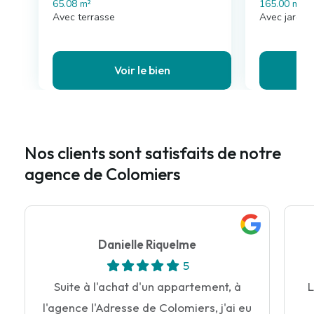
65.08 m²
165.00 m²
Avec terrasse
Avec jardin
Voir le bien
Nos clients sont satisfaits de notre
agence de Colomiers
Danielle Riquelme
5
Suite à l'achat d'un appartement, à
L
l'agence l'Adresse de Colomiers, j'ai eu