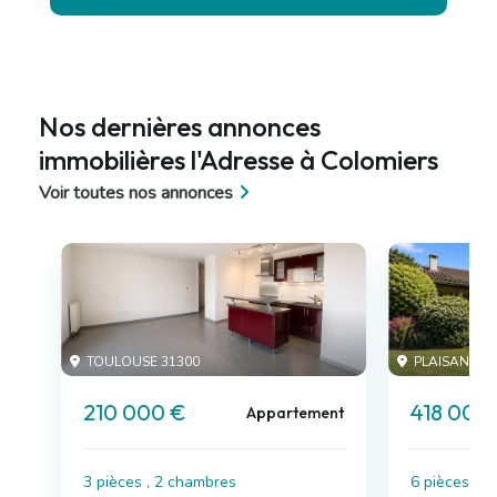
Nos dernières annonces
immobilières l'Adresse à Colomiers
Voir toutes nos annonces
TOULOUSE 31300
PLAISANCE 
210 000 €
418 000
Appartement
3 pièces , 2 chambres
6 pièces , 