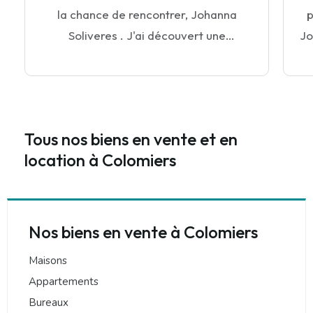
la chance de rencontrer, Johanna
p
Soliveres . J'ai découvert une
Jo
magnifique personne. Consciencieuse
e
dans son travail, à l'écoute des besoins,
trava
bienveillante , professionnelle....
J'arrête, car je ne trouverais jamais
Tous nos biens en vente et en
assez d'adjectifs pour la décrire. En
location à Colomiers
résumé, on aimerait avoir une amie
comme elle, une amie sur qui on peut
compter.
Nos biens en vente à Colomiers
Maisons
Appartements
Bureaux