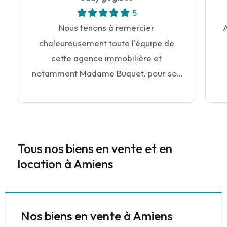
5
Nous tenons à remercier
A
chaleureusement toute l'équipe de
cette agence immobilière et
notamment Madame Buquet, pour son
professionnalisme, sa disponibilité et
son accompagnement tout au long de
notre recherche d'un appartement pour
notre fille, qui poursuit ses études. Dès
Tous nos biens en vente et en
le premier contact, nous avons été
location à Amiens
écoutés et conseillés avec
bienveillance. L'agence a parfaitement
compris nos attentes et nous a proposé
un logement correspondant à nos
Nos biens en vente à Amiens
critères. Les démarches ont été