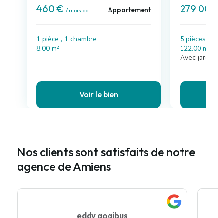
460 €
279 000
Appartement
/ mois cc
1 pièce , 1 chambre
5 pièces , 
8.00 m²
122.00 m²
Avec jardin
Voir le bien
Nos clients sont satisfaits de notre
agence de Amiens
eddy gogibus