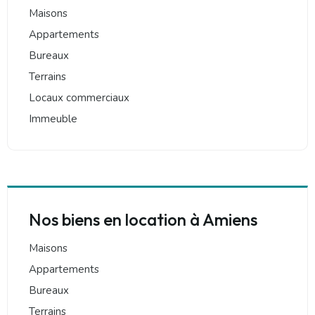
Maisons
simples, rapides et transparentes, ce
Appartements
qui nous a permis d'aborder cette
Bureaux
étape importante avec sérénité. Nous
Terrains
recommandons cette agence sans
Locaux commerciaux
hésitation à toute personne à la
Immeuble
recherche d'un bien. Un grand merci
pour votre efficacité et votre
gentillesse !
Nos biens en location à Amiens
Maisons
Appartements
Bureaux
Terrains