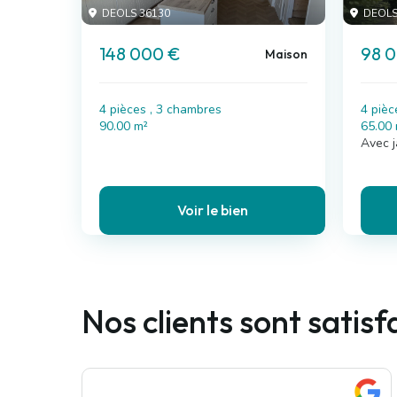
DEOLS 36130
DEOLS
148 000 €
98 
Maison
4 pièces , 3 chambres
4 pièc
90.00 m²
65.00
Avec j
Voir le bien
Nos clients sont satis