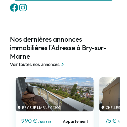
Nos dernières annonces
immobilières l'Adresse à Bry-sur-
Marne
Voir toutes nos annonces
BRY SUR MARNE 94360
CHELLES 775
990 €
75 €
Appartement
/ mois cc
/ mois