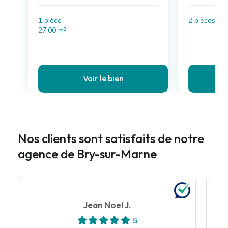
1 pièce
2 pièces , 
27.00 m²
Voir le bien
Nos clients sont satisfaits de notre
agence de Bry-sur-Marne
Jean Noel J.
5