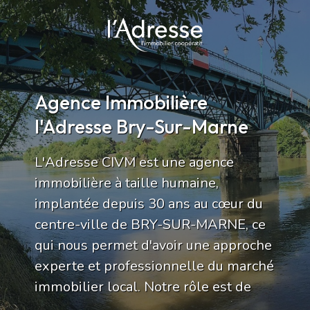
Agence Immobilière
l'Adresse Bry-Sur-Marne
L'Adresse CIVM est une agence
immobilière à taille humaine,
implantée depuis 30 ans au cœur du
centre-ville de BRY-SUR-MARNE, ce
qui nous permet d'avoir une approche
experte et professionnelle du marché
immobilier local. Notre rôle est de
vous apporter soutien et compétence