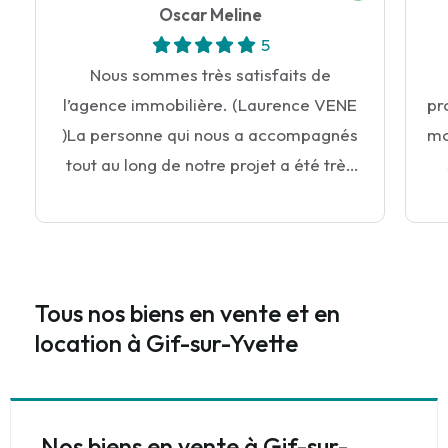
Oscar Meline
5
Nous sommes très satisfaits de
l’agence immobilière. (Laurence VENE
pr
)La personne qui nous a accompagnés
mo
tout au long de notre projet a été très
professionnelle, à l’écoute et toujours
réactive à chacune de nos questions.
Tous nos biens en vente et en
location à Gif-sur-Yvette
Nos biens en vente à Gif-sur-