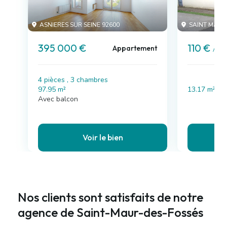
ASNIERES SUR SEINE 92600
SAINT MAUR 
395 000 €
110 €
Appartement
/ moi
4 pièces , 3 chambres
97.95 m²
13.17 m²
Avec balcon
Voir le bien
Nos clients sont satisfaits de notre
agence de Saint-Maur-des-Fossés