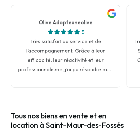
Olive Adopteuneolive
5
Très satisfait du service et de
Tr
l’accompagnement. Grâce à leur
efficacité, leur réactivité et leur
C
professionnalisme, j’ai pu résoudre mon
problème rapidement. Toujours
disponibles, à l’écoute et de bon
conseil. Une équipe sérieuse et
compétente que je recommande sans
Tous nos biens en vente et en
hésitation. Merci !
location à Saint-Maur-des-Fossés