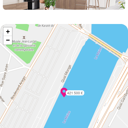
+
−
421 500 €