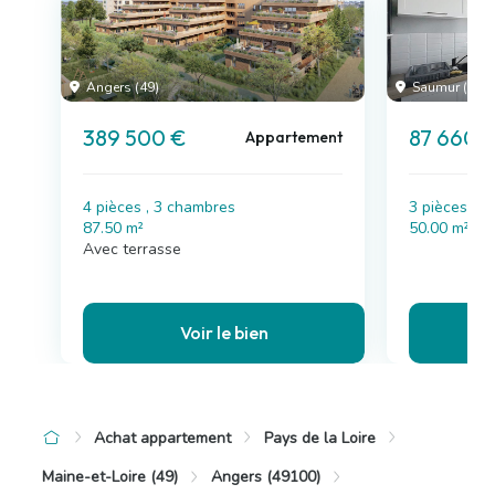
Angers (49)
Saumur (49)
389 500 €
87 660 
Appartement
4 pièces , 3 chambres
3 pièces , 
87.50 m²
50.00 m²
Avec terrasse
Voir le bien
Achat appartement
Pays de la Loire
Maine-et-Loire (49)
Angers (49100)