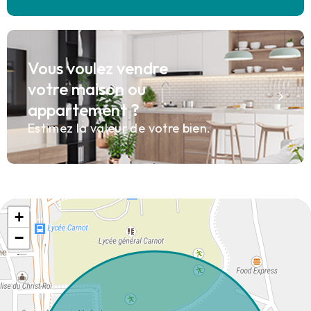
Vous voulez vendre
votre maison ou
appartement ?
Estimez la valeur de votre bien.
+
−