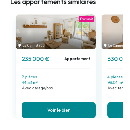
Les appartements similaires
Exclusif
Le Cannet (06)
Le Cannet (06
235 000 €
630 000
Appartement
2 pièces
4 pièces , 
44.53 m²
98.04 m²
Avec garage/box
Avec terras
Voir le bien