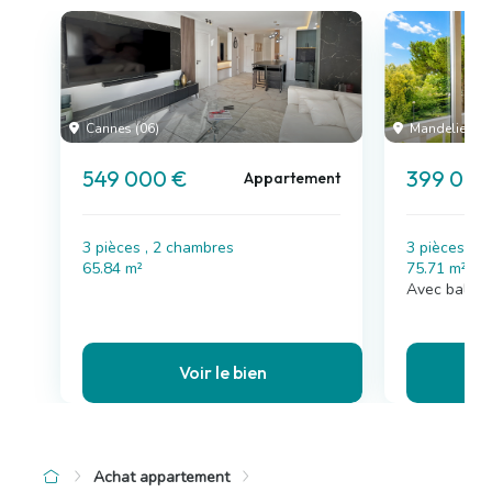
Cannes (06)
Mandelieu-la
549 000 €
399 000
Appartement
3 pièces , 2 chambres
3 pièces , 
65.84 m²
75.71 m²
Avec balcon
Voir le bien
Achat appartement