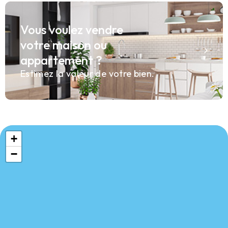
Vous voulez vendre
votre maison ou
appartement ?
Estimez la valeur de votre bien.
+
−