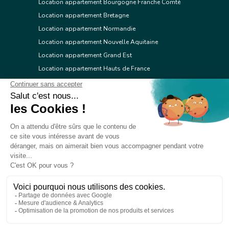
Location appartement Bourgogne Franche Comté
Location appartement Bretagne
Location appartement Normandie
Location appartement Nouvelle Aquitaine
Location appartement Grand Est
Location appartement Hauts de France
Location appartement Ile de France
Location appartement Centre Val de Loire
Location appartement Occitanie
Location appartement Pays de la Loire
Location appartement Provence Alpes Côte d'Azur
Location appartement Corse
© 2026 Réseau immobilier l'Adresse
Contacter l'Adresse