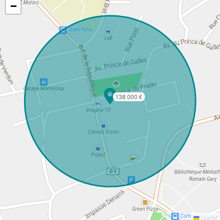
−
138 000 €
Leaflet