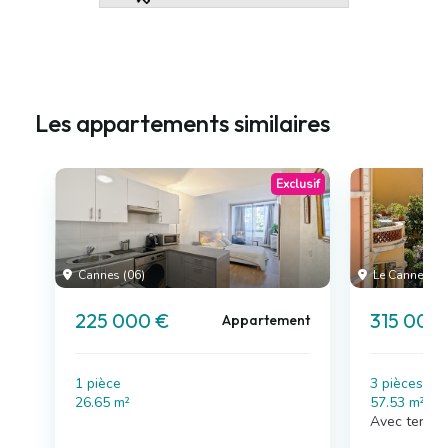
Les appartements similaires
Exclusif
Cannes (06)
Le Cannet (06
225 000 €
315 000
Appartement
1 pièce
3 pièces , 
26.65 m²
57.53 m²
Avec terras