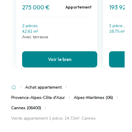
275 000 €
193 923 
Appartement
2 pièces
1 pièce , 1
42.61 m²
18.75 m²
Avec terrasse
Voir le bien
Achat appartement
Provence-Alpes-Côte d'Azur
Alpes-Maritimes (06)
Cannes (06400)
Vente appartement 1 pièce, 24.72m², Cannes