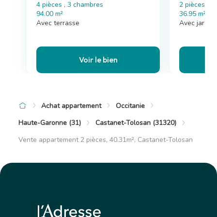
4 pièces , 3 chambres
2 pièces , 
94.00 m²
36.95 m²
Avec terrasse
Avec jardin
Voir le bien
Achat appartement
Occitanie
Haute-Garonne (31)
Castanet-Tolosan (31320)
Vente appartement 2 pièces, 40.31m², Castanet-Tolosan