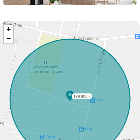
+
−
189 900 €