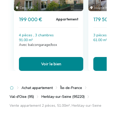
Cergy (95)
Jouy-le-Mouti
199 000 €
179 501 
Appartement
4 pièces , 3 chambres
3 pièces , 
91.00 m²
61.00 m²
Avec balcongarage/box
Voir le bien
Achat appartement
Île-de-France
Val-d'Oise (95)
Herblay-sur-Seine (95220)
Vente appartement 2 pièces, 51.00m², Herblay-sur-Seine