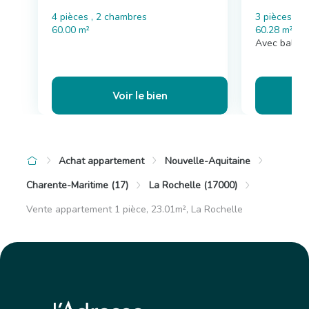
4 pièces , 2 chambres
3 pièces , 
60.00 m²
60.28 m²
Avec balco
Voir le bien
Achat appartement
Nouvelle-Aquitaine
Charente-Maritime (17)
La Rochelle (17000)
Vente appartement 1 pièce, 23.01m², La Rochelle