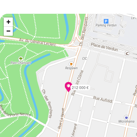
+
−
212 000 €