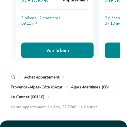
279 000 €
219 000
Appartement
3 pièces , 2 chambres
2 pièces , 
59.11 m²
37.13 m²
Voir le bien
Achat appartement
Provence-Alpes-Côte d'Azur
Alpes-Maritimes (06)
Le Cannet (06110)
Vente appartement 1 pièce, 27.72m², Le Cannet