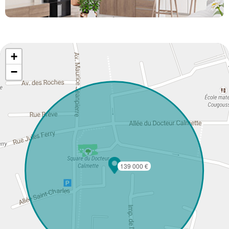
+
−
139 000 €