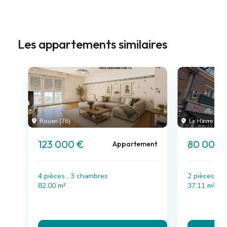
Les appartements similaires
Rouen (76)
Le Havre (76)
123 000 €
80 000 
Appartement
4 pièces , 3 chambres
2 pièces , 
82.00 m²
37.11 m²