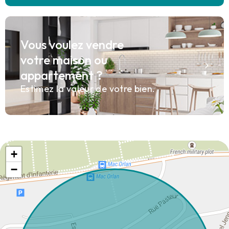
Vous voulez vendre
votre maison ou
appartement ?
Estimez la valeur de votre bien.
+
−