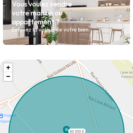
Vous voulez vendre
votre maison ou
appartement ?
Estimez la valeur de votre bien.
+
−
60 000 €