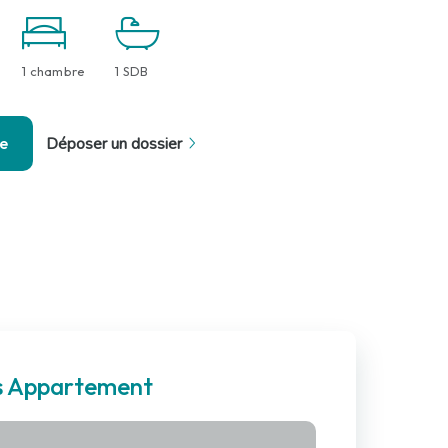
1 chambre
1 SDB
se
Déposer un dossier
es Appartement