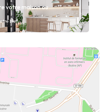
re votre maison ou
otre bien.