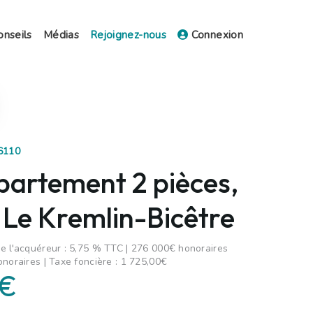
onseils
Médias
Rejoignez-nous
Connexion
56110
partement 2 pièces,
 Le Kremlin-Bicêtre
e l'acquéreur : 5,75 % TTC | 276 000€ honoraires
onoraires | Taxe foncière : 1 725,00€
 €