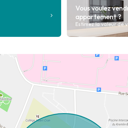
Vous voulez vend
?
appartement ?
Estimez la valeur de v