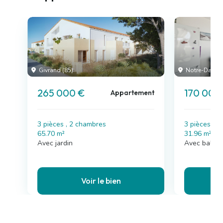
Givrand (85)
Notre-Dame-
265 000 €
170 000
Appartement
3 pièces , 2 chambres
3 pièces , 
65.70 m²
31.96 m²
Avec jardin
Avec balco
Voir le bien