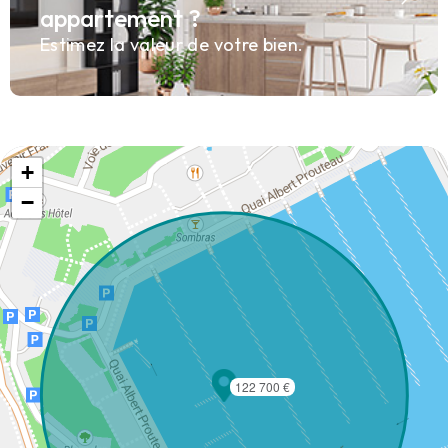
appartement ?
Estimez la valeur de votre bien.
+
−
122 700 €