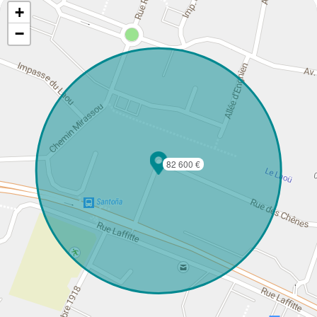
+
−
82 600 €