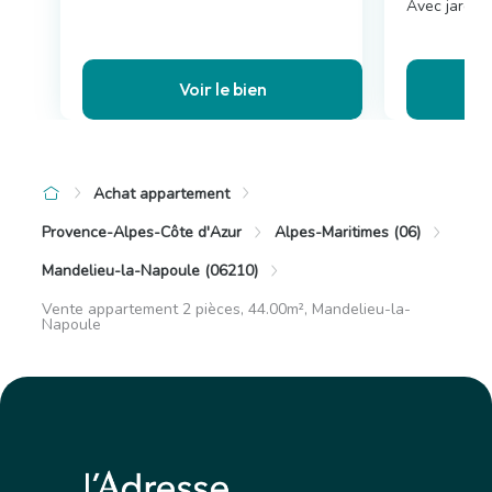
Avec jardin,
Voir le bien
Achat appartement
Provence-Alpes-Côte d'Azur
Alpes-Maritimes (06)
Mandelieu-la-Napoule (06210)
Vente appartement 2 pièces, 44.00m², Mandelieu-la-
Napoule