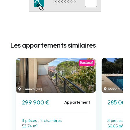
Les appartements similaires
Exclusif
Cannes (06)
Mandelieu-la
299 900 €
285 000
Appartement
3 pièces , 2 chambres
3 pièces , 
53.74 m²
66.65 m²