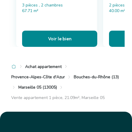
3 pièces , 2 chambres
2 pièces , 
67.71 m²
40.00 m²
Voir le bien
Achat appartement
Provence-Alpes-Côte d'Azur
Bouches-du-Rhône (13)
Marseille 05 (13005)
Vente appartement 1 pièce, 21.09m², Marseille 05