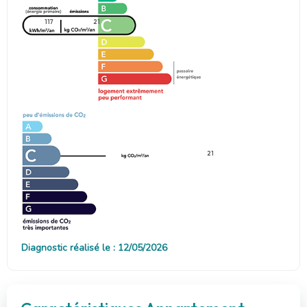
117
21
21
Diagnostic réalisé le : 12/05/2026