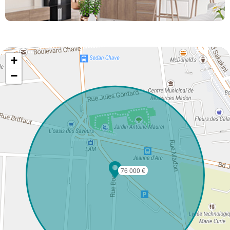
+
−
76 000 €