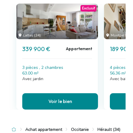
Exclusif
Lattes (34)
Montpellier (
339 900 €
189 900
Appartement
3 pièces , 2 chambres
4 pièces , 
63.00 m²
56.36 m²
Avec jardin
Avec balcon
Voir le bien
Achat appartement
Occitanie
Hérault (34)