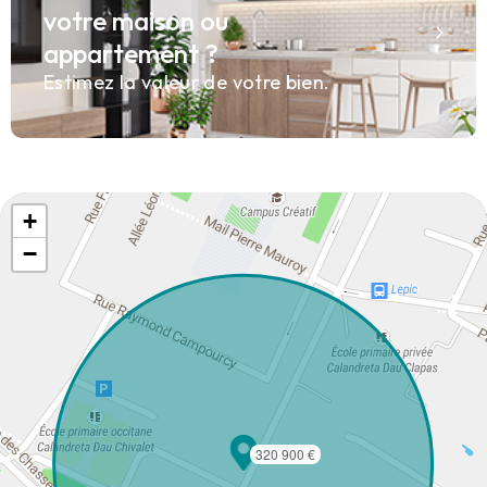
votre maison ou
appartement ?
Estimez la valeur de votre bien.
+
−
320 900 €