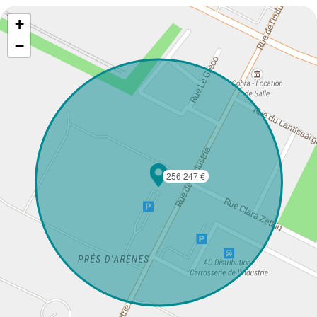
+
−
256 247 €