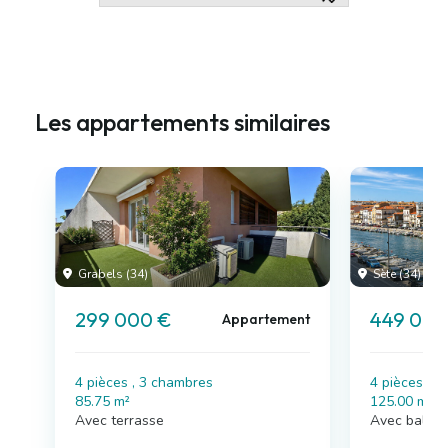
Les appartements similaires
Grabels (34)
Sète (34)
299 000 €
449 000
Appartement
4 pièces , 3 chambres
4 pièces , 
85.75 m²
125.00 m²
Avec terrasse
Avec balcon