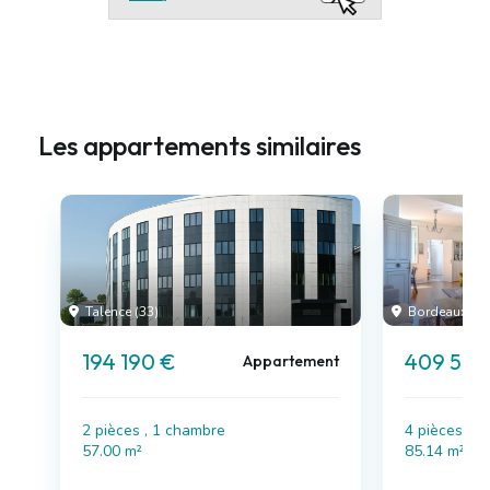
Les appartements similaires
Talence (33)
Bordeaux (33
194 190 €
409 500
Appartement
2 pièces , 1 chambre
4 pièces , 
57.00 m²
85.14 m²