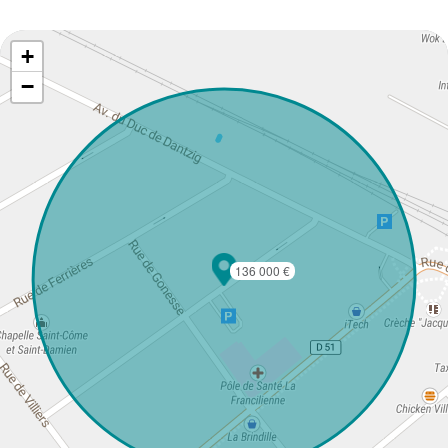
+
−
136 000 €