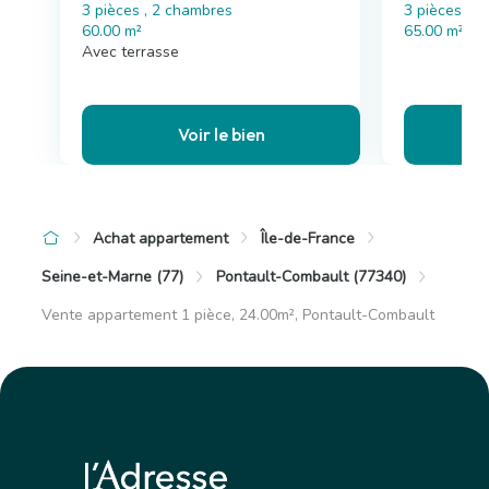
3 pièces , 2 chambres
3 pièces , 
60.00 m²
65.00 m²
Avec terrasse
Voir le bien
Achat appartement
Île-de-France
Seine-et-Marne (77)
Pontault-Combault (77340)
Vente appartement 1 pièce, 24.00m², Pontault-Combault