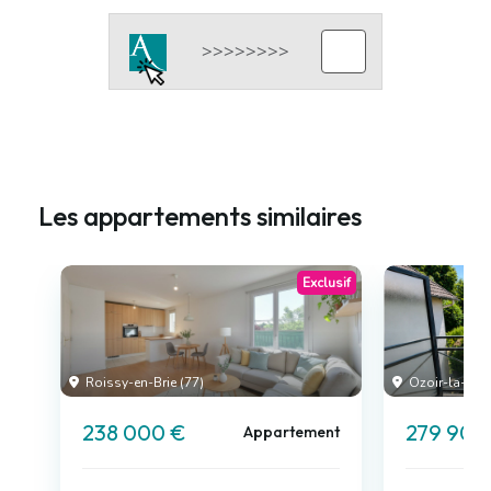
Les appartements similaires
Exclusif
Roissy-en-Brie (77)
Ozoir-la-Ferri
238 000 €
279 900
Appartement