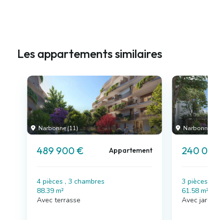
Les appartements similaires
Narbonne (11)
Narbonne (11
489 900 €
240 000
Appartement
4 pièces , 3 chambres
3 pièces , 
88.39 m²
61.58 m²
Avec terrasse
Avec jardin,