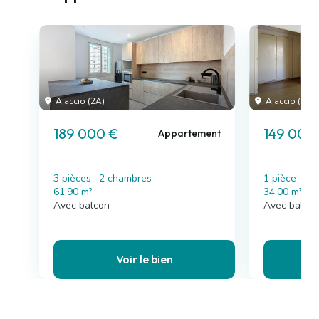
Ajaccio (2A)
Ajaccio (2A)
189 000 €
149 000
Appartement
3 pièces , 2 chambres
1 pièce
61.90 m²
34.00 m²
Avec balcon
Avec balco
Voir le bien