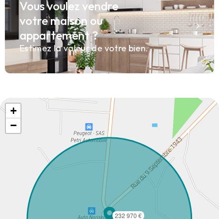
Vous voulez vendre
votre maison ou
appartement ?
Estimez la valeur de votre bien.
+
−
232 970 €