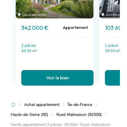
Courbevoie (92)
Asnières-sur-
342 000 €
103 600
Appartement
2 pièces
1 pièce
45.34 m²
18.35 m²
Voir le bien
Achat appartement
Île-de-France
Hauts-de-Seine (92)
Rueil-Malmaison (92500)
Vente appartement 3 pièces, 49.00m², Rueil-Malmaison