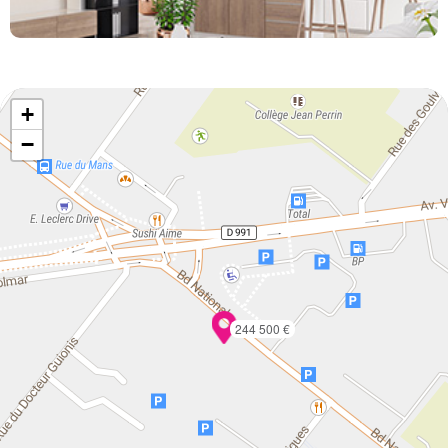
+
−
244 500 €