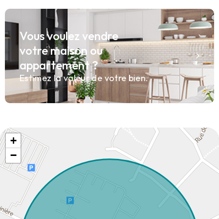
Vous voulez vendre
votre maison ou
appartement ?
Estimez la valeur de votre bien.
+
−