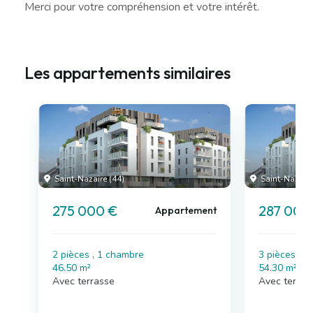
Merci pour votre compréhension et votre intérêt.
Les appartements similaires
Saint-Nazaire (44)
Saint-Nazaire
275 000 €
287 000
Appartement
2 pièces , 1 chambre
3 pièces , 
46.50 m²
54.30 m²
Avec terrasse
Avec terras