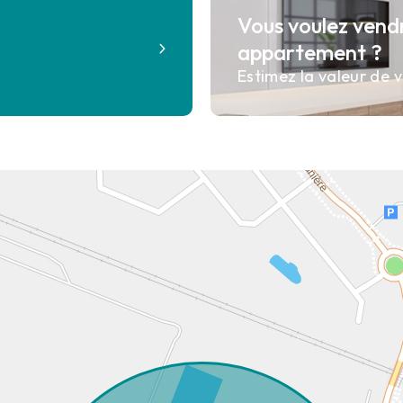
Vous voulez vend
?
appartement ?
Estimez la valeur de v