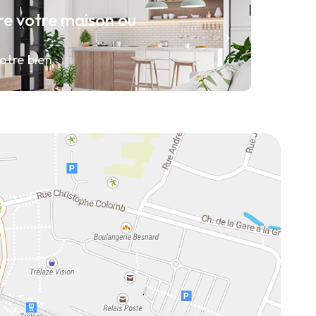
re votre maison ou
otre bien.