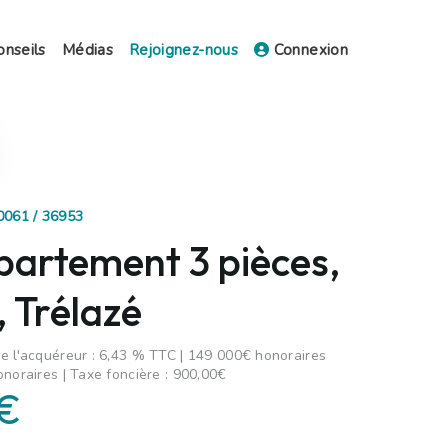
onseils
Médias
Rejoignez-nous
Connexion
10061 / 36953
partement 3 pièces,
 Trélazé
e l'acquéreur : 6,43 % TTC | 149 000€ honoraires
onoraires | Taxe foncière : 900,00€
 €