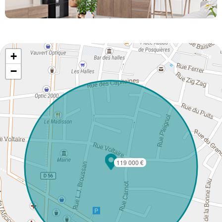
+
−
119 000 €