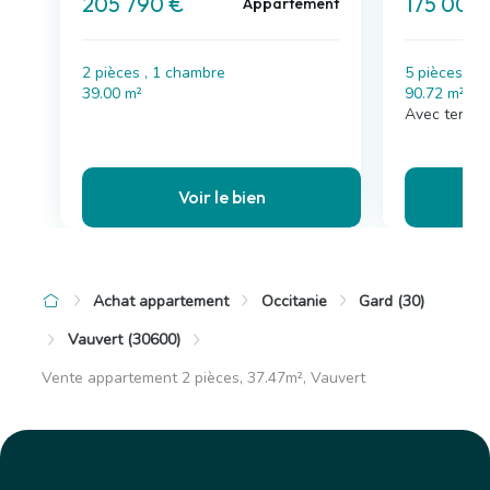
205 790 €
175 000
Appartement
2 pièces , 1 chambre
5 pièces , 
39.00 m²
90.72 m²
Avec terras
Voir le bien
Achat appartement
Occitanie
Gard (30)
Vauvert (30600)
Vente appartement 2 pièces, 37.47m², Vauvert