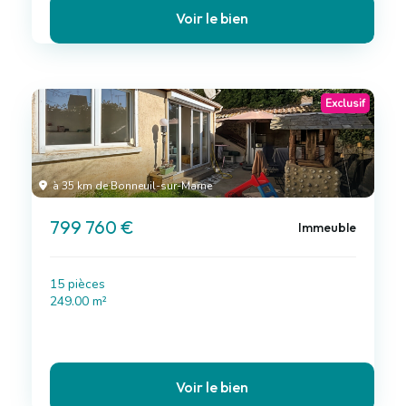
Voir le bien
Exclusif
à 35 km de Bonneuil-sur-Marne
799 760 €
Immeuble
15 pièces
249.00 m²
Voir le bien