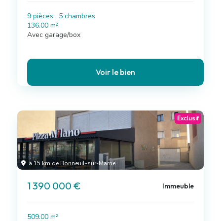
9 pièces , 5 chambres
136.00 m²
Avec garage/box
Voir le bien
Exclusif
à 15 km de Bonneuil-sur-Marne
1 390 000 €
Immeuble
509.00 m²