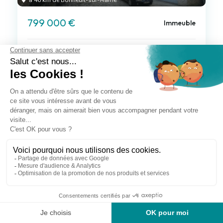
à 46 km de Bonneuil-sur-Marne
799 000 €
Immeuble
13 pièces , 7 chambres
275.00 m²
Voir le bien
à 46 km de Bonneuil-sur-Marne