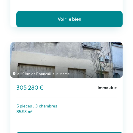
Voir le bien
à 19 km de Bonneuil-sur-Marne
305 280 €
Immeuble
5 pièces , 3 chambres
85.93 m²