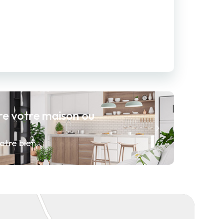
re votre maison ou
otre bien.