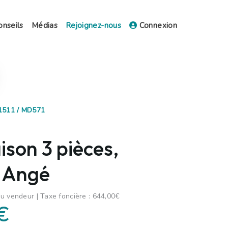
onseils
Médias
Rejoignez-nous
Connexion
31511 / MD571
son 3 pièces,
 Angé
u vendeur | Taxe foncière : 644,00€
€