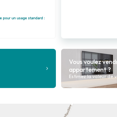
e pour un usage standard :
Vous voulez vend
?
appartement ?
Estimez la valeur de v