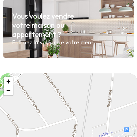
Vous voulez vendre
votre maison ou
appartement ?
Estimez la valeur de votre bien.
+
−