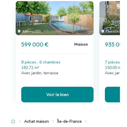
Antony (92)
Chaville (92)
599 000 €
935 000
Maison
8 pièces , 6 chambres
7 pièces , 
182.72 m²
150.00 m²
Avec jardin, terrasse
Avec jardin
Voir le bien
Achat maison
Île-de-France