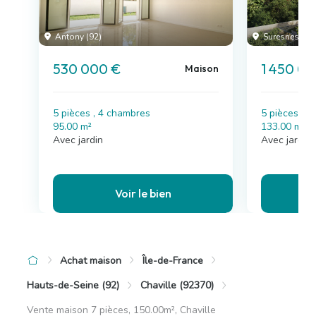
Antony (92)
Suresnes (92
530 000 €
1 450 0
Maison
5 pièces , 4 chambres
5 pièces , 
95.00 m²
133.00 m²
Avec jardin
Avec jardin
Voir le bien
Achat maison
Île-de-France
Hauts-de-Seine (92)
Chaville (92370)
Vente maison 7 pièces, 150.00m², Chaville