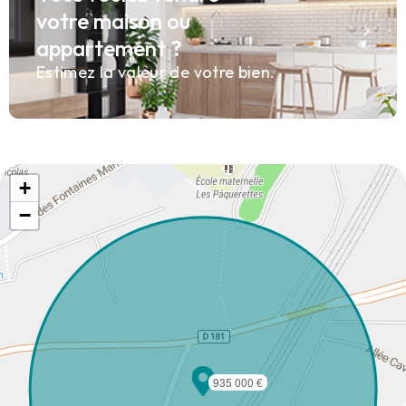
votre maison ou
appartement ?
Estimez la valeur de votre bien.
+
−
935 000 €