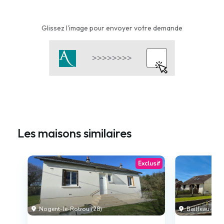
Glissez l'image pour envoyer votre demande
Les maisons similaires
Exclusif
Nogent-le-Rotrou (28)
Bailleau-le-Pi