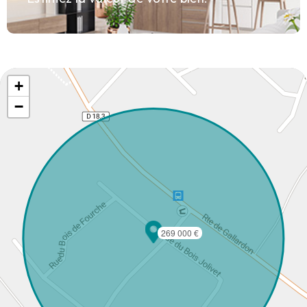
+
−
269 000 €