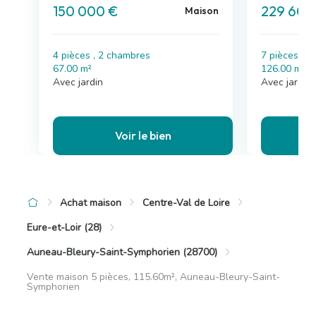
150 000 €
229 600
Maison
4 pièces , 2 chambres
7 pièces , 
67.00 m²
126.00 m²
Avec jardin
Avec jardin,
Voir le bien
Achat maison
Centre-Val de Loire
Eure-et-Loir (28)
Auneau-Bleury-Saint-Symphorien (28700)
Vente maison 5 pièces, 115.60m², Auneau-Bleury-Saint-
Symphorien