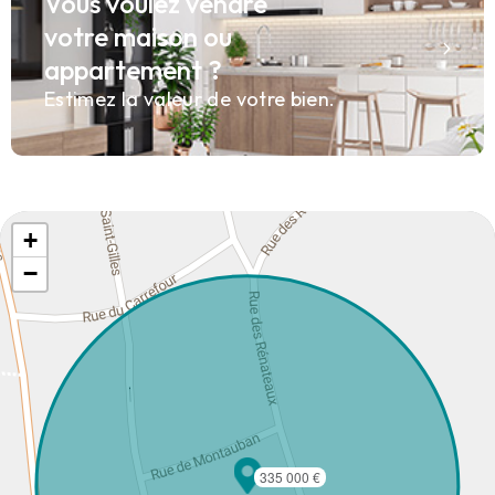
Vous voulez vendre
votre maison ou
appartement ?
Estimez la valeur de votre bien.
+
−
335 000 €