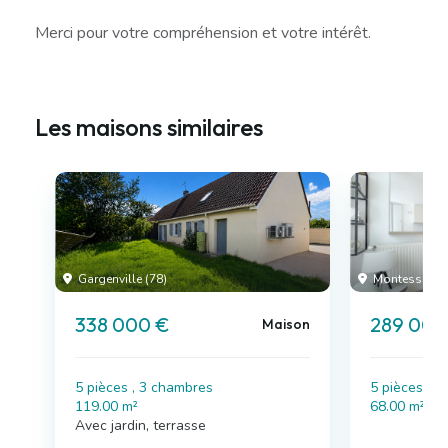
Merci pour votre compréhension et votre intérêt.
Les maisons similaires
Gargenville (78)
Montesson (
338 000 €
289 000
Maison
5 pièces , 3 chambres
5 pièces , 
119.00 m²
68.00 m²
Avec jardin, terrasse