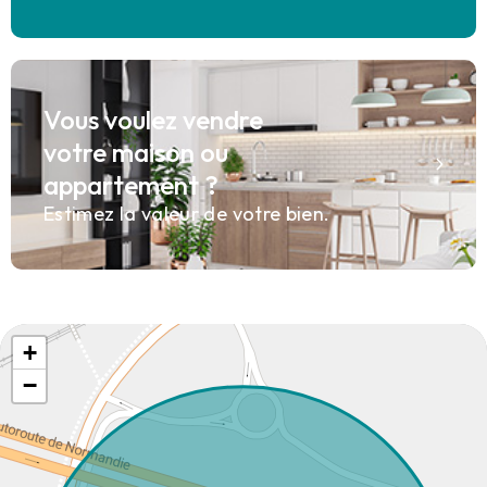
Vous voulez vendre
votre maison ou
appartement ?
Estimez la valeur de votre bien.
+
−