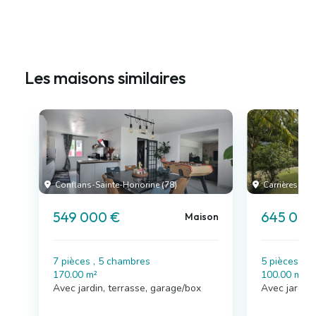
Les maisons similaires
Conflans-Sainte-Honorine (78)
Carrières-sur
549 000 €
645 000
Maison
7 pièces , 5 chambres
5 pièces , 
170.00 m²
100.00 m²
Avec jardin, terrasse, garage/box
Avec jardin