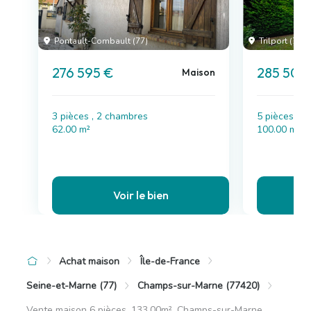
Pontault-Combault (77)
Trilport (77)
276 595 €
285 500
Maison
3 pièces , 2 chambres
5 pièces , 
62.00 m²
100.00 m²
Voir le bien
Achat maison
Île-de-France
Seine-et-Marne (77)
Champs-sur-Marne (77420)
Vente maison 6 pièces, 133.00m², Champs-sur-Marne