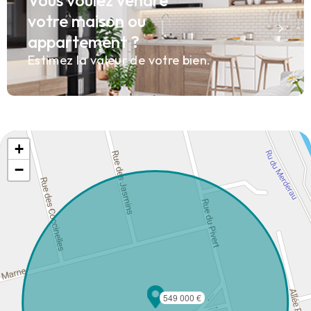
votre maison ou
appartement ?
Estimez la valeur de votre bien.
+
−
549 000 €