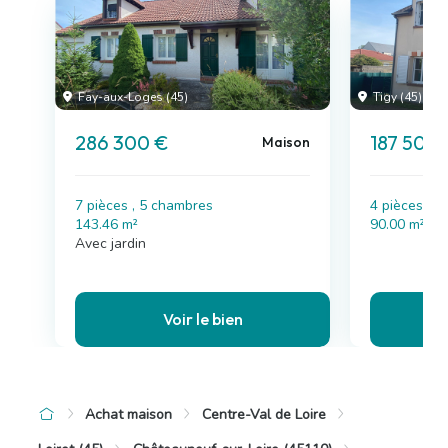
Fay-aux-Loges (45)
Tigy (45)
286 300 €
187 500
Maison
7 pièces , 5 chambres
4 pièces , 
143.46 m²
90.00 m²
Avec jardin
Voir le bien
Achat maison
Centre-Val de Loire