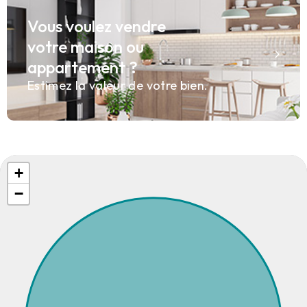
Vous voulez vendre
votre maison ou
appartement ?
Estimez la valeur de votre bien.
+
−