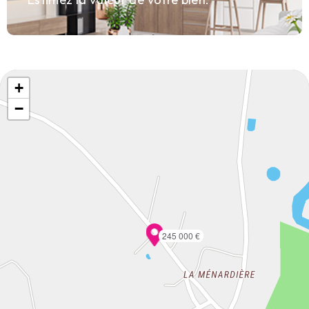
+
−
245 000 €