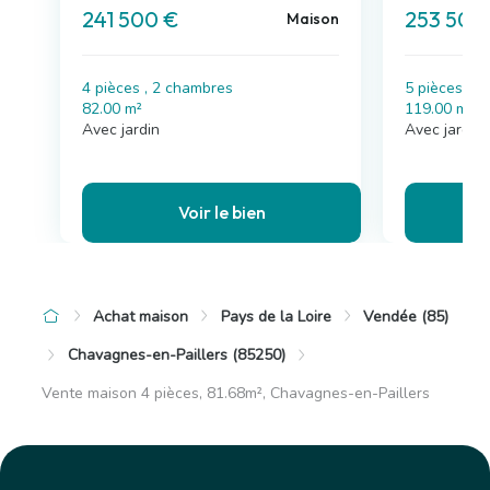
241 500 €
253 500
Maison
4 pièces , 2 chambres
5 pièces , 
82.00 m²
119.00 m²
Avec jardin
Avec jardin,
Voir le bien
Achat maison
Pays de la Loire
Vendée (85)
Chavagnes-en-Paillers (85250)
Vente maison 4 pièces, 81.68m², Chavagnes-en-Paillers