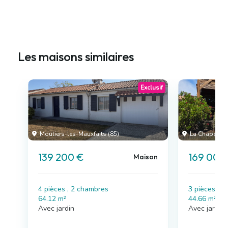
Les maisons similaires
Exclusif
Moutiers-les-Mauxfaits (85)
La Chapelle-H
139 200 €
169 000
Maison
4 pièces , 2 chambres
3 pièces , 
64.12 m²
44.66 m²
Avec jardin
Avec jardin