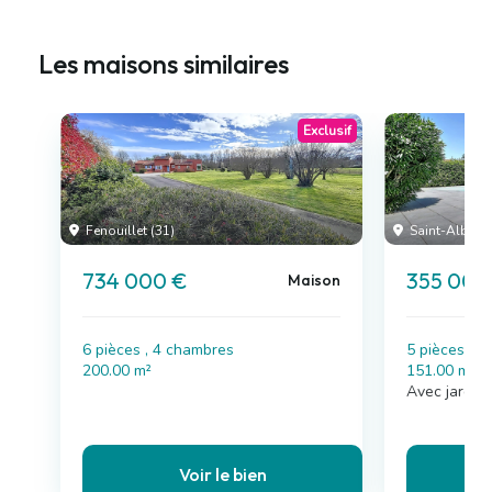
Les maisons similaires
Exclusif
Fenouillet (31)
Saint-Alban (
734 000 €
355 000
Maison
6 pièces , 4 chambres
5 pièces , 
200.00 m²
151.00 m²
Avec jardin,
Voir le bien