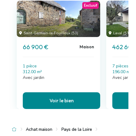
Exclusif
Saint-Germain-le-Fouilloux (53)
Laval (53)
66 900 €
462 600
Maison
1 pièce
7 pièces , 
312.00 m²
196.00 m²
Avec jardin
Avec jardin,
Voir le bien
Achat maison
Pays de la Loire