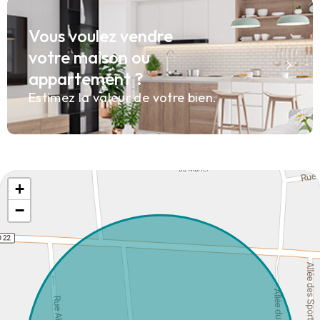
Vous voulez vendre
votre maison ou
appartement ?
Estimez la valeur de votre bien.
+
−