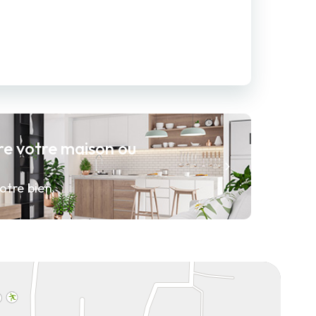
re votre maison ou
otre bien.