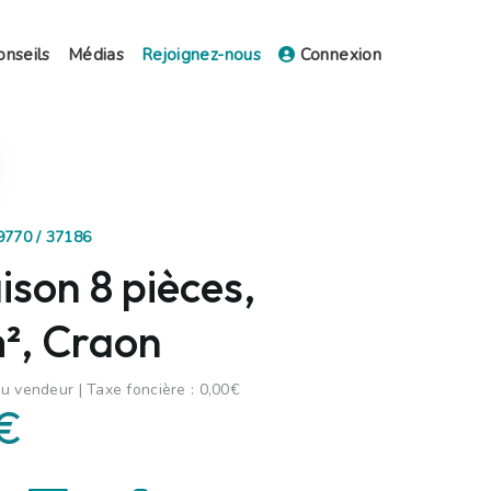
onseils
Médias
Rejoignez-nous
Connexion
29770 / 37186
son 8 pièces,
², Craon
u vendeur | Taxe foncière : 0,00€
€