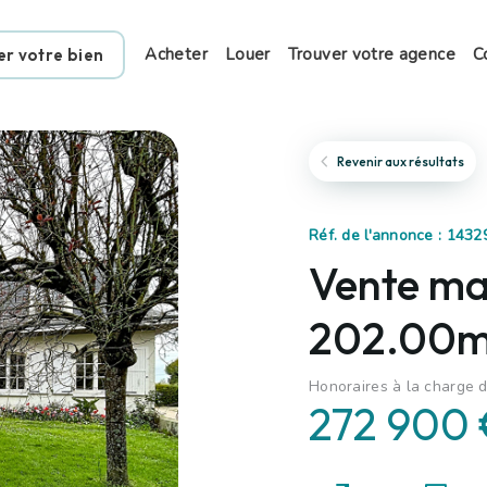
Acheter
Louer
Trouver votre agence
C
er votre bien
Revenir aux résultats
Réf. de l'annonce : 143
Vente mai
202.00m
Honoraires à la charge d
272 900 