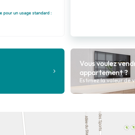
e pour un usage standard :
Vous voulez vend
?
appartement ?
Estimez la valeur de v