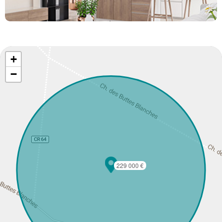
+
−
229 000 €