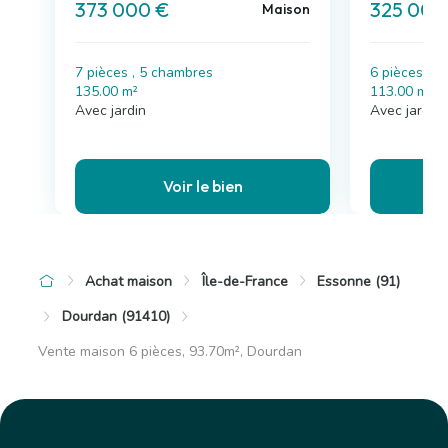
373 000 €
325 000
Maison
7 pièces , 5 chambres
6 pièces , 
135.00 m²
113.00 m²
Avec jardin
Avec jardin,
Voir le bien
Achat maison
Île-de-France
Essonne (91)
Dourdan (91410)
Vente maison 6 pièces, 93.70m², Dourdan