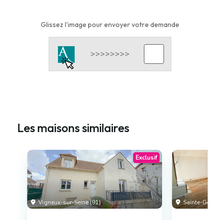
Glissez l'image pour envoyer votre demande
Les maisons similaires
Exclusif
Vigneux-sur-Seine (91)
Sainte-Genevi