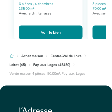
6 pièces , 4 chambres
3 pièces , 
135.00 m²
70.00 m²
Avec jardin, terrasse
Avec jardin,
Voir le bien
Achat maison
Centre-Val de Loire
Loiret (45)
Fay-aux-Loges (45450)
Vente maison 4 pièces, 90.00m², Fay-aux-Loges