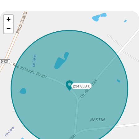
+
−
234 000 €