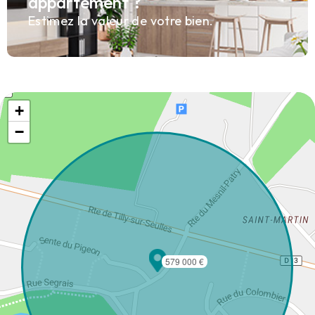
appartement ?
Estimez la valeur de votre bien.
+
−
579 000 €