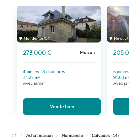
Mondeville (14)
Hérouville-Sai
273 000 €
205 000
Maison
4 pièces , 3 chambres
5 pièces , 
74.22 m²
91.00 m²
Avec jardin
Avec jardin
Voir le bien
Achat maison
Normandie
Calvados (14)