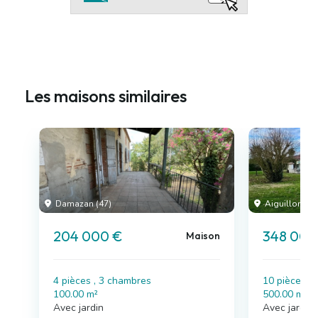
Les maisons similaires
Damazan (47)
Aiguillon (47
204 000 €
348 000
Maison
4 pièces , 3 chambres
10 pièces ,
100.00 m²
500.00 m²
Avec jardin
Avec jardin